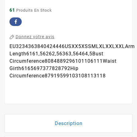
61
Produits En Stock
Donnez votre avis
EU3234363840424446USXX5XSSMLXLXXLXXLArm
Length6161,56262,56363,56464,5Bust
Circumference8084889296101106111Waist
Girth6165697377828792Hip
Circumference87919599103108113118
Description