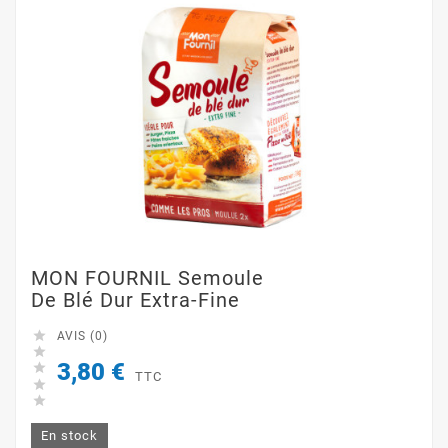
MON FOURNIL Semoule
De Blé Dur Extra-Fine

AVIS (0)

3,80 €

TTC


En stock