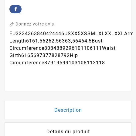
Donnez votre avis
EU3234363840424446USXX5XSSMLXLXXLXXLArm
Length6161,56262,56363,56464,5Bust
Circumference8084889296101106111Waist
Girth6165697377828792Hip
Circumference87919599103108113118
Description
Détails du produit