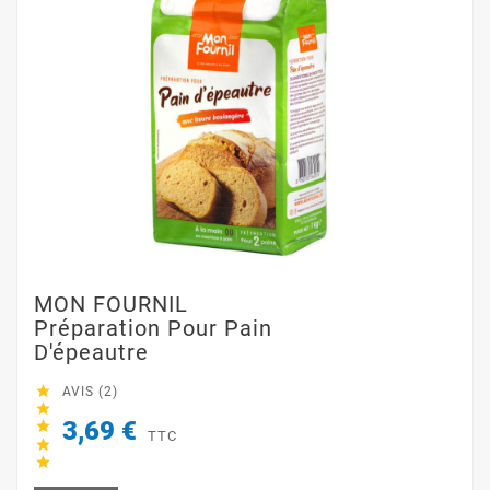
MON FOURNIL
Préparation Pour Pain
D'épeautre

AVIS (2)

3,69 €

TTC

